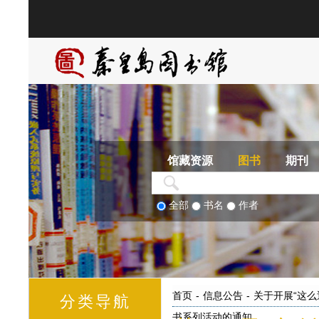
馆藏资源
图书
期刊
全部
书名
作者
首页
-
信息公告
-
关于开展“这么
分类导航
书系列活动的通知