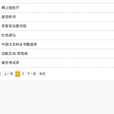
、
网上报告厅
、
新语听书
、
库客音乐图书馆
、
红色讲坛
、
中国大百科全书数据库
、
启航互动-简笔画
、
银符考试库
页
上一页
2
下一页
末页
1