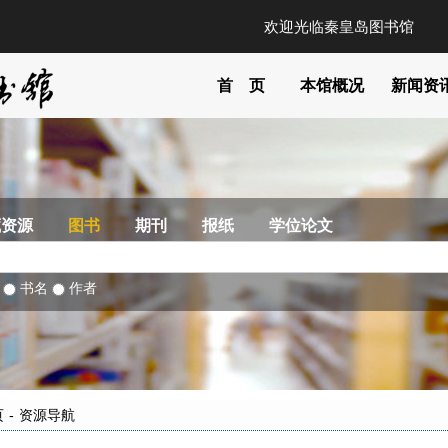
欢迎光临秦皇岛图书馆
首 页
本馆概况
新闻资
藏资源
图书
期刊
报纸
学位论文
部
书名
作者
页
-
资源导航