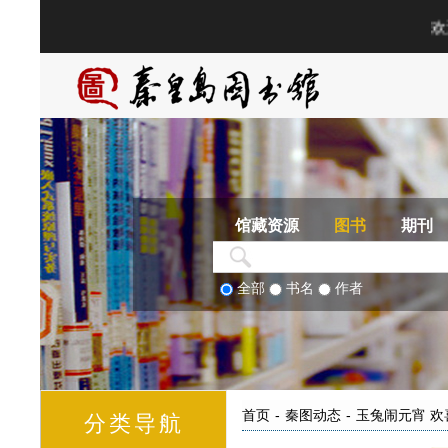
馆藏资源
图书
期刊
全部
书名
作者
首页
-
秦图动态
-
玉兔闹元宵 欢
分类导航