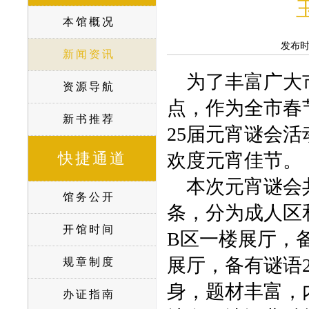
本馆概况
发布
新闻资讯
为了丰富广大市
资源导航
点，作为全市春
新书推荐
25届元宵谜会
快捷通道
欢度元宵佳节。
本次元宵谜会共
馆务公开
条，分为成人区
开馆时间
B区一楼展厅，
展厅，备有谜语
规章制度
身，题材丰富，
办证指南