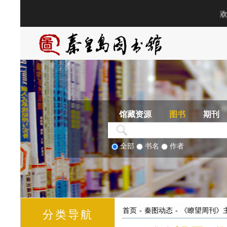
馆藏资源
图书
期刊
全部
书名
作者
首页
-
秦图动态
-
《瞭望周刊》
分类导航