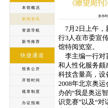
《瞭望周刊
本馆概况
发布
新闻资讯
7月2日上午，
资源导航
行3人在市委宣
新书推荐
馆特阅览室。
快捷通道
李主编一行对盲
和人性化服务颇
馆务公开
科技含量高，设
开馆时间
2008年北京
办的“我是奥运
规章制度
识竞赛”以及“
办证指南