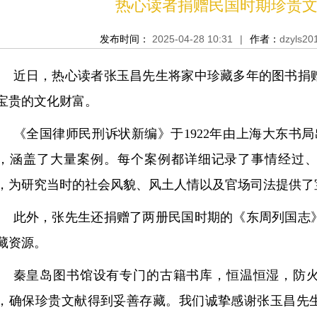
热心读者捐赠民国时期珍贵
发布时间：
2025-04-28 10:31
|
作者：
dzyls20
近日，热心读者张玉昌先生将家中珍藏多年的图书捐
宝贵的文化财富。
《全国律师民刑诉状新编》于1922年由上海大东书
，涵盖了大量案例。每个案例都详细记录了事情经过
，为研究当时的社会风貌、风土人情以及官场司法提供了
此外，张先生还捐赠了两册民国时期的《东周列国志
藏资源。
秦皇岛图书馆设有专门的古籍书库，恒温恒湿，防
，确保珍贵文献得到妥善存藏。我们诚挚感谢张玉昌先