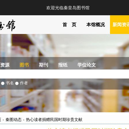
欢迎光临秦皇岛图书馆
首 页
本馆概况
新闻资
藏资源
图书
期刊
报纸
学位论文
部
书名
作者
页
-
秦图动态
-
热心读者捐赠民国时期珍贵文献