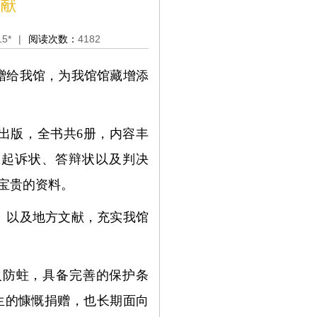
文献
15*
|
阅读次数：
4182
赠给我馆，为我馆馆藏增添
局出版，全书共6册，内容丰
、起诉状、答辩状以及判决
宝贵的资料。
》以及地方文献，充实我馆
火防蛀，具备完善的保护条
生的慷慨捐赠，也长期面向