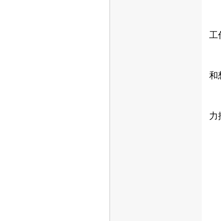
工
和
力