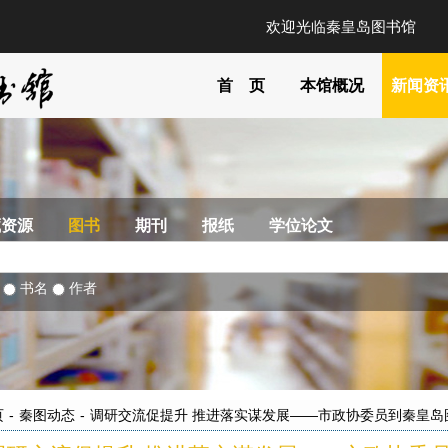
欢迎光临秦皇岛图书馆
首 页
本馆概况
新闻资
藏资源
图书
期刊
报纸
学位论文
部
书名
作者
页
-
秦图动态
-
调研交流促提升 推进落实谋发展——市政协委员到秦皇岛