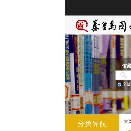
馆
全
首
分类导航