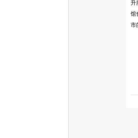
升
馆
市