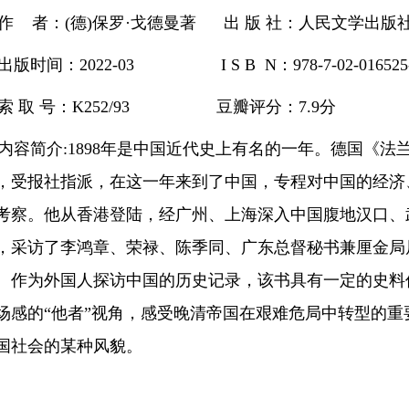
作
者：(德
)
保罗·戈德
曼著 出 版 社：人民文学出版
出版时间：2022-03 I S B N：978-7-02-016525
索 取 号：K252/93 豆瓣评分：
7.9
分
内容简介
:
1898年是中国近代史上有名的一年。德国《法
，受报社指派，在这一年来到了中国，专程对中国的经济
考察。他从香港登陆，经广州、上海深入中国腹地汉口、
，采访了李鸿章、荣禄、陈季同、广东总督秘书兼厘金局
。作为外国人探访中国的历史记录，该书具有一定的史料
场感的“他者”视角，感受晚清帝国在艰难危局中转型的
国社会的某种风貌。