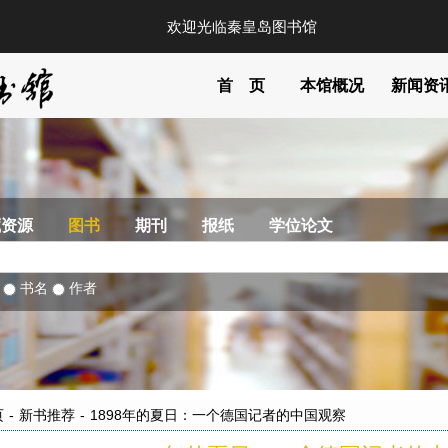
欢迎光临秦皇岛图书馆
首 页
本馆概况
新闻资
藏资源
图书
期刊
报纸
学位论文
部
书名
作者
页
-
新书推荐
-
1898年的夏日：一个德国记者的中国观察