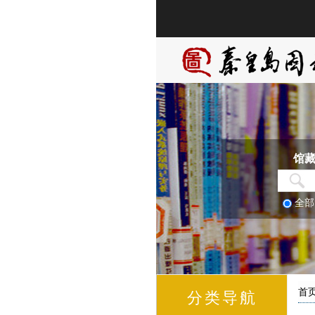
馆
全
首
分类导航