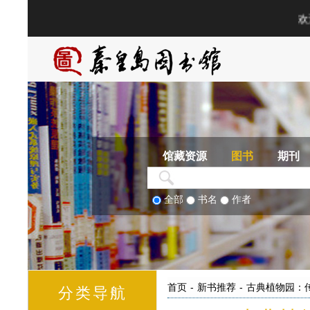
馆藏资源
图书
期刊
全部
书名
作者
首页
-
新书推荐
-
古典植物园：
分类导航