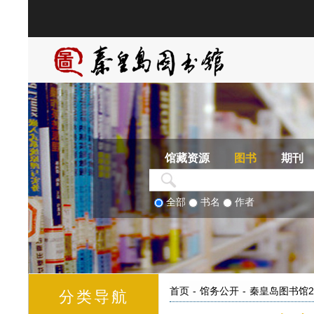
馆藏资源
图书
期刊
全部
书名
作者
首页
-
馆务公开
-
秦皇岛图书馆2
分类导航