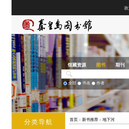
馆藏资源
图书
期刊
全部
书名
作者
首页
-
新书推荐
-
地下河
分类导航