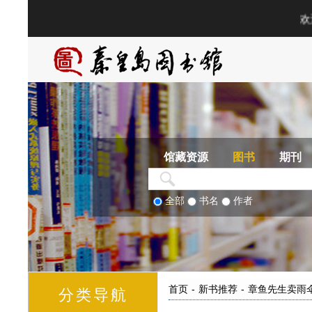
馆藏资源
图书
期刊
全部
书名
作者
首页
-
新书推荐
-
章鱼先生卖雨
分类导航