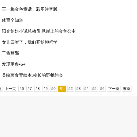
、
王一梅金色童话：彩图注音版
、
体育全知道
、
阳光姐姐小说总动员.悬崖上的金鱼公主
、
女儿四岁了，我们开始聊哲学
、
干将莫邪
、
发现更多•6+
、
吴映蓉食育绘本.校长的野餐约会
页
上一页
46
47
48
49
50
52
53
54
55
56
下一页
末页
51