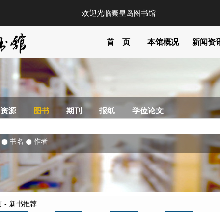
欢迎光临秦皇岛图书馆
首 页
本馆概况
新闻资
藏资源
图书
期刊
报纸
学位论文
部
书名
作者
页
-
新书推荐