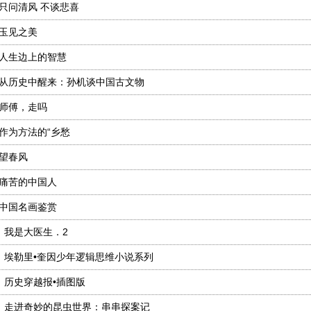
只问清风 不谈悲喜
玉见之美
人生边上的智慧
从历史中醒来：孙机谈中国古文物
师傅，走吗
作为方法的“乡愁
望春风
痛苦的中国人
中国名画鉴赏
、
我是大医生．2
、
埃勒里•奎因少年逻辑思维小说系列
、
历史穿越报•插图版
、
走进奇妙的昆虫世界：串串探案记