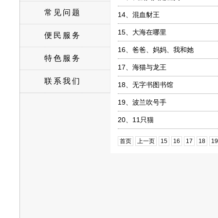
常见问题
14、
混血豺王
15、
大海在哪里
便民服务
16、
爸爸、妈妈、我和她
特色服务
17、
海猫与龙王
联系我们
18、
无字书图书馆
19、
波兰吹号手
20、
11只猫
首页
上一页
15
16
17
18
19