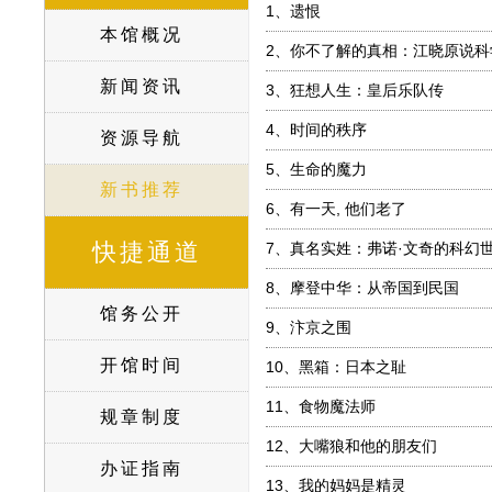
1、
遗恨
本馆概况
2、
你不了解的真相：江晓原说科
新闻资讯
3、
狂想人生：皇后乐队传
4、
时间的秩序
资源导航
5、
生命的魔力
新书推荐
6、
有一天, 他们老了
快捷通道
7、
真名实姓：弗诺·文奇的科幻
8、
摩登中华：从帝国到民国
馆务公开
9、
汴京之围
开馆时间
10、
黑箱：日本之耻
11、
食物魔法师
规章制度
12、
大嘴狼和他的朋友们
办证指南
13、
我的妈妈是精灵