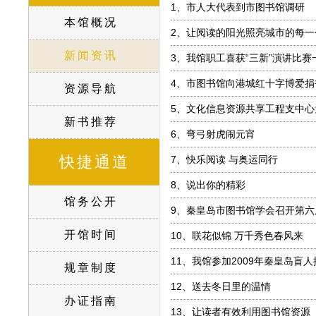
1、
市人大代表到市图书馆调研
本馆概况
2、
让阅读的阳光照亮城市的每一
新闻资讯
3、
我馆职工喜获“三新”演讲比赛
4、
市图书馆向港城红十字博爱捐
资源导航
5、
文化信息资源共享工程支中心
新书推荐
6、
弯弓射虎闹元宵
快捷通道
7、
快乐阅读 与奥运同行
8、
说出你的精彩
馆务公开
9、
秦皇岛市图书馆学会召开第六
开馆时间
10、
联花似锦 万千秀色春风来
11、
我馆参加2009年秦皇岛盲
规章制度
12、
送去冬日里的温情
办证指南
13、
让读者有效利用图书馆资源