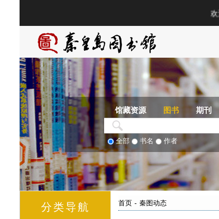
馆藏资源
图书
期刊
全部
书名
作者
首页
-
秦图动态
分类导航